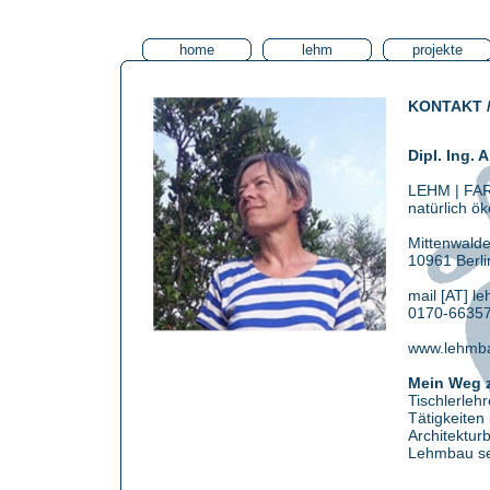
home
lehm
projekte
KONTAKT 
Dipl. Ing. 
LEHM | FA
natürlich ö
Mittenwalde
10961 Berli
mail [AT] l
0170-6635
www.lehmba
Mein Weg 
Tischlerlehr
Tätigkeiten
Architektur
Lehmbau se